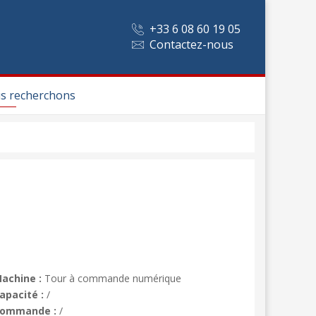
+33 6 08 60 19 05
Contactez-nous
s recherchons
achine :
Tour à commande numérique
apacité :
/
ommande :
/